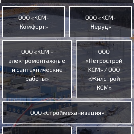
ООО «КСМ-
ООО «КСМ-
Комфорт»
Неруд»
ООО «КСМ -
ООО
электромонтажные
«Петрострой
и сантехнические
КСМ» / ООО
работы»
«Жилстрой
КСМ»
ООО «Строймеханизация»