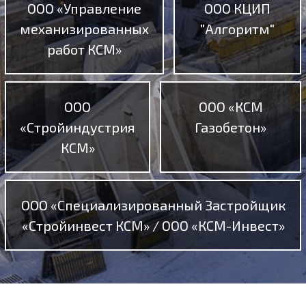
ООО «Управление
ООО КЦИП
механизированных
"Алгоритм"
работ КСМ»
ООО
ООО «КСМ
«Стройиндустрия
Газобетон»
КСМ»
ООО «Специализированный Застройщик
«Стройинвест КСМ» / ООО «КСМ-Инвест»