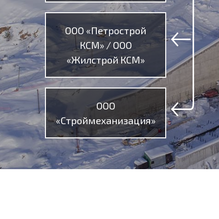
ООО «Петрострой
КСМ» / ООО
«Жилстрой КСМ»
ООО
«Строймеханизация»