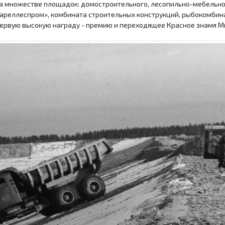
на множестве площадок: домостроительного, лесопильно-мебельн
реллеспром», комбината строительных конструкций, рыбокомбинат
л первую высокую награду - премию и переходящее Красное знамя М