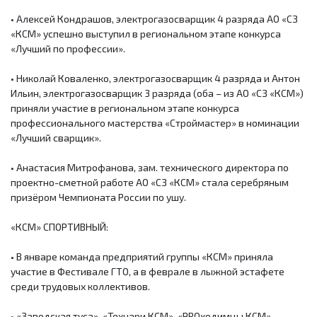
• Алексей Кондрашов, электрогазосварщик 4 разряда АО «СЗ
«КСМ» успешно выступил в региональном этапе конкурса
«Лучший по профессии».
• Николай Коваленко, электрогазосварщик 4 разряда и Антон
Ильин, электрогазосварщик 3 разряда (оба – из АО «СЗ «КСМ»)
приняли участие в региональном этапе конкурса
профессионального мастерства «Строймастер» в номинации
«Лучший сварщик».
• Анастасия Митрофанова, зам. технического директора по
проектно-сметной работе АО «СЗ «КСМ» стала серебряным
призёром Чемпионата России по ушу.
«КСМ» СПОРТИВНЫЙ:
• В январе команда предприятий группы «КСМ» приняла
участие в Фестивале ГТО, а в феврале в лыжной эстафете
среди трудовых коллективов.
• «Заводская туса», «Технари КСМ», «PROходимцы КСМ»,