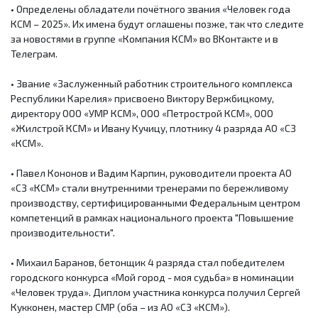
• Определены обладатели почётного звания «Человек года
КСМ – 2025». Их имена будут оглашены позже, так что следите
за новостями в группе «Компания КСМ» во ВКонтакте и в
Телеграм.
• Звание «Заслуженный работник строительного комплекса
Республики Карелия» присвоено Виктору Вержбицкому,
директору ООО «УМР КСМ», ООО «Петрострой КСМ», ООО
«Жилстрой КСМ» и Ивану Кучицу, плотнику 4 разряда АО «СЗ
«КСМ».
• Павел Кононов и Вадим Карпин, руководители проекта АО
«СЗ «КСМ» стали внутренними тренерами по бережливому
производству, сертифицированными Федеральным центром
компетенций в рамках национального проекта "Повышение
производительности".
• Михаил Баранов, бетонщик 4 разряда стал победителем
городского конкурса «Мой город - моя судьба» в номинации
«Человек труда». Диплом участника конкурса получил Сергей
Кукконен, мастер СМР (оба – из АО «СЗ «КСМ»).