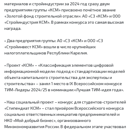
материалов и стройиндустрии за 2024 год сразу двум
предприятиям группы «КСМ» присвоено почётное звание
«Золотой фонд строительной отрасли»: АО «СЗ «КСМ» и ООО
«Стройиндустрия КСМ». В рамках конкурса это самая высокая
награда.
• Два предприятия группы: АО «СЗ «КСМ» и ООО «СЗ
«Стройинвест КСМ» вошли в число крупнейших
налогоплательщиков Республики Карелия.
• Проект «КСМ» – «Классификация элементов цифровой
информационной модели: подход к стандартизации моделей
объекта капитального строительства для экспертизы и
строительства» – занял 1 место в IX Всероссийском конкурсе
ТИМ-Лидеры 2024/25 в номинации:«Лучшая ТИМ-идея года».
• Наш социальный проект – конкурс для студентов-строителей
«Стипендиат КСМ» – стал призёром Всероссийского конкурса
социально ответственных инициатив предпринимателей и
НКО «Мой добрый бизнес», организованного
Минэкономразвития России. В федеральном этапе участвовал