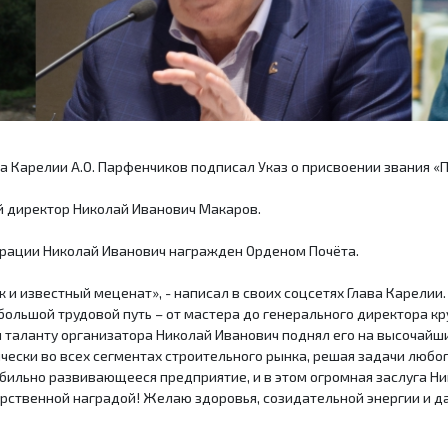
а Карелии А.О. Парфенчиков подписал Указ о присвоении звания «
й директор Николай Иванович Макаров.
ерации Николай Иванович награжден Орденом Почёта.
и известный меценат», - написал в своих соцсетях Глава Карелии
большой трудовой путь – от мастера до генерального директора к
таланту организатора Николай Иванович поднял его на высочайши
ически во всех сегментах строительного рынка, решая задачи люб
абильно развивающееся предприятие, и в этом огромная заслуга Н
рственной наградой! Желаю здоровья, созидательной энергии и 