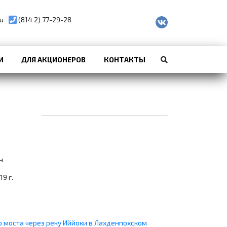
u
(814 2) 77-29-28
И
ДЛЯ АКЦИОНЕРОВ
КОНТАКТЫ
н
9 г.
 моста через реку Иййоки в Лахденпохском