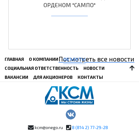
ОРДЕНОМ "САМПО"
Посмотреть все новости
ГЛАВНАЯ
О КОМПАНИИ
ОБЪЕКТЫ
СОЦИАЛЬНАЯ ОТВЕТСТВЕННОСТЬ
НОВОСТИ
ВАКАНСИИ
ДЛЯ АКЦИОНЕРОВ
КОНТАКТЫ
kcm@onego.ru
8 (814 2) 77-29-28