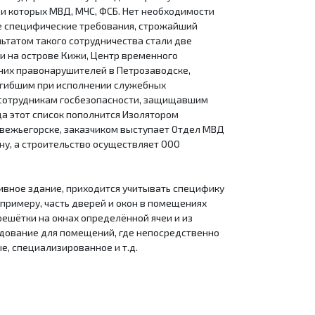
ди которых МВД, МЧС, ФСБ. Нет необходимости
ые специфические требования, строжайший
льтатом такого сотрудничества стали две
 и на острове Кижи, Центр временного
их правонарушителей в Петрозаводске,
огибшим при исполнении служебных
 сотрудникам госбезопасности, защищавшим
ода этот список пополнится Изолятором
вежьегорске, заказчиком выступает Отдел МВД
у, а строительство осуществляет ООО
ивное здание, приходится учитывать специфику
примеру, часть дверей и окон в помещениях
ешётки на окнах определённой ячеи и из
дование для помещений, где непосредственно
е, специализированное и т.д.