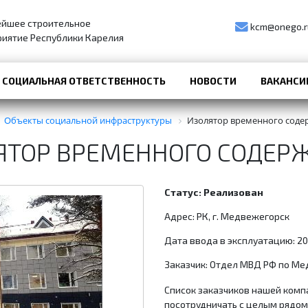
ейшее строительное
kcm@onego.r
иятие Республики Карелия
СОЦИАЛЬНАЯ ОТВЕТСТВЕННОСТЬ
НОВОСТИ
ВАКАНСИ
Объекты социальной инфраструктуры
Изолятор временного соде
ЯТОР ВРЕМЕННОГО СОДЕР
Статус: Реализован
Адрес: РК, г. Медвежегорск
Дата ввода в эксплуатацию: 201
Заказчик: Отдел МВД РФ по М
Список заказчиков нашей комп
посотрудничать с целым рядом