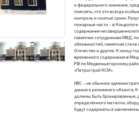
и федерального значения, сре
пояснять, что это всегда особ
контроль и сжатые сроки. Резу
пожарные части – в Кондопоге
содержания несовершеннолетн
памятник сотрудникам МВД, п
обязанностей, памятная стела
Отечество и другие. К концу г
временного содержания в Мед
РФ по Медвежьегорскому район
«Петрострой КСМ».
ИВС – не обычное администрат
данного режимного объекта. К 
должны быть бронированные, р
определённого металла, обору
будут содержаться заключенны